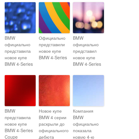
BMW
Официально
BMW
официально
представили
официально
представила
новое купе
представил
новое купе
BMW 4-Series
новое купе
BMW 4-Series
BMW 4-Series
BMW
Новое купе
Компания
представила
BMW 4 серии
BMW
новое купе
раскрыли до
официально
BMW 4-Series
официального
показала
Coupe
дебюта
новую 4-ю