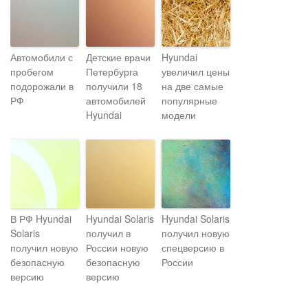
Автомобили с
Детские врачи
Hyundai
пробегом
Петербурга
увеличил цены
подорожали в
получили 18
на две самые
РФ
автомобилей
популярные
Hyundai
модели
В РФ Hyundai
Hyundai Solaris
Hyundai Solaris
Solaris
получил в
получил новую
получил новую
России новую
спецверсию в
безопасную
безопасную
России
версию
версию