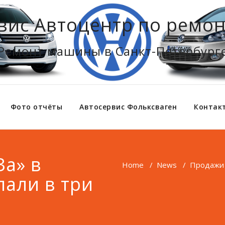
вис Автоцентр по ремон
Ремонт машины в Санкт-Петербург
Фото отчёты
Автосервис Фольксваген
Контак
а» в
Home
/
News
/
Продажи 
пали в три