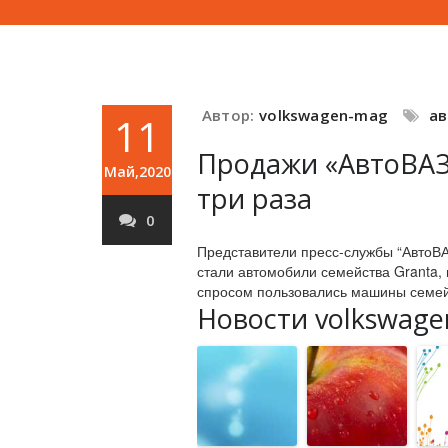
Автор:
volkswagen-mag
а
11
Продажи «АвтоВАЗа
Май,2020
три раза
0
Представители пресс-службы “АвтоВА
стали автомобили семейства Granta,
спросом пользовались машины семейс
Новости volkswage