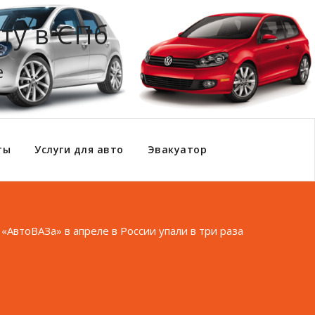
ту в СПб
е
ты
Услуги для авто
Эвакуатор
«АвтоВАЗа» в апреле в России упали в три раза