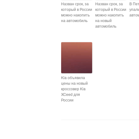
Назван срок, за
Назван срок, за
В Пе
который в России
который в России
упал
можно накопить
можно накопить
авто
на автомобиль
на новый
автомобиль
Kia объявила
цены на новый
кроссовер Kia
XCeed для
России