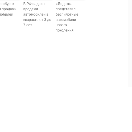
тербурге
В РФ падают
«Яндекс»
и продажи
продажи
представил
мобилей
автомобилей в
беспилотные
возрасте от 3 до
автомобили
7 лет
нового
поколения