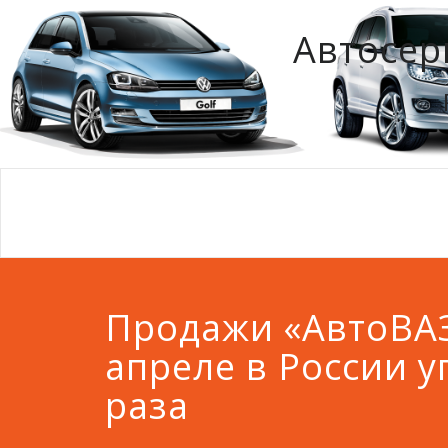
Автосер
Продажи «АвтоВАЗ
апреле в России у
раза