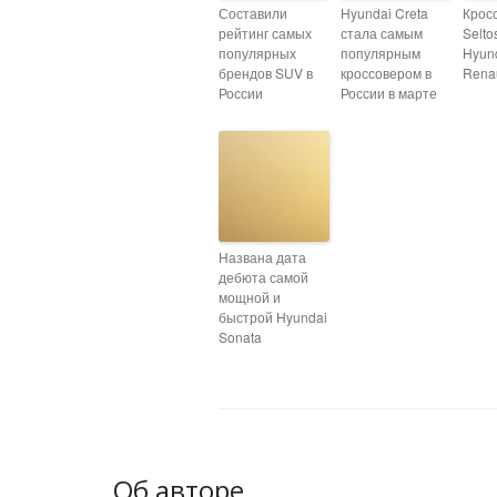
Составили
Hyundai Creta
Крос
рейтинг самых
стала самым
Selto
популярных
популярным
Hyund
брендов SUV в
кроссовером в
Renau
России
России в марте
Названа дата
дебюта самой
мощной и
быстрой Hyundai
Sonata
Об авторе