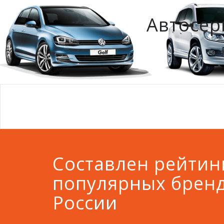
Автосер
Составлен рейтин
популярных бренд
России