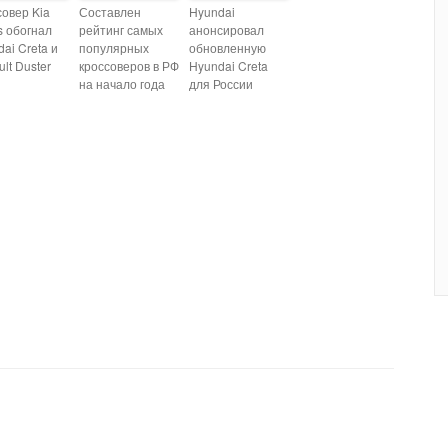
совер Kia
Составлен
Hyundai
s обогнал
рейтинг самых
анонсировал
ai Creta и
популярных
обновленную
lt Duster
кроссоверов в РФ
Hyundai Creta
на начало года
для России