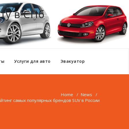
ту в СПб
е
ты
Услуги для авто
Эвакуатор
Home
/
News
/
ейтинг самых популярных брендов SUV в России