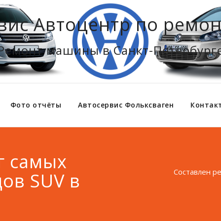
вис Автоцентр по ремон
Ремонт машины в Санкт-Петербург
Фото отчёты
Автосервис Фольксваген
Контак
г самых
Составлен р
ов SUV в