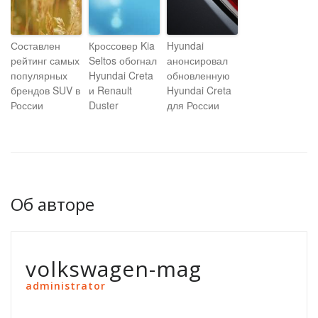
Составлен
Кроссовер Kia
Hyundai
рейтинг самых
Seltos обогнал
анонсировал
популярных
Hyundai Creta
обновленную
брендов SUV в
и Renault
Hyundai Creta
России
Duster
для России
Об авторе
volkswagen-mag
administrator