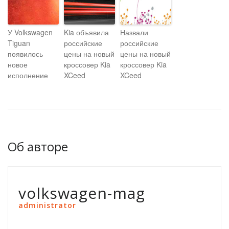
У Volkswagen
Kia объявила
Назвали
Tiguan
российские
российские
появилось
цены на новый
цены на новый
новое
кроссовер Kia
кроссовер Kia
исполнение
XCeed
XCeed
Об авторе
volkswagen-mag
administrator