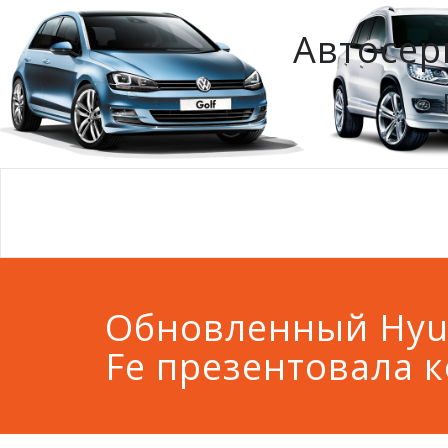
Автосер
Обновленный Hyun
Fe презентовала 