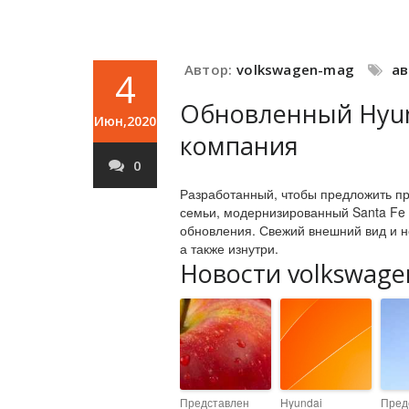
Автор:
volkswagen-mag
а
4
Обновленный Hyund
Июн,2020
компания
0
Разработанный, чтобы предложить пр
семьи, модернизированный Santa Fe 
обновления. Свежий внешний вид и н
а также изнутри.
Новости volkswage
Представлен
Hyundai
Пред