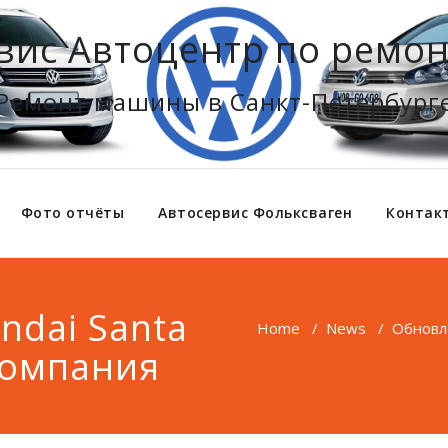
вис Автоцентр по ремон
Ремонт машины в Санкт-Петербург
Фото отчёты
Автосервис Фольксваген
Контак
dai Santa
Home
/
News
/
Обновл
компания