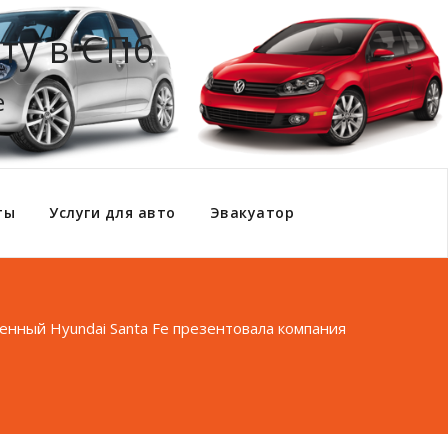
ту в СПб
е
ты
Услуги для авто
Эвакуатор
енный Hyundai Santa Fe презентовала компания