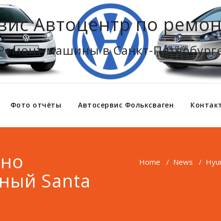
вис Автоцентр по ремон
Ремонт машины в Санкт-Петербург
Фото отчёты
Автосервис Фольксваген
Контак
ьно
Home
/
News
/
Hyu
ный Santa