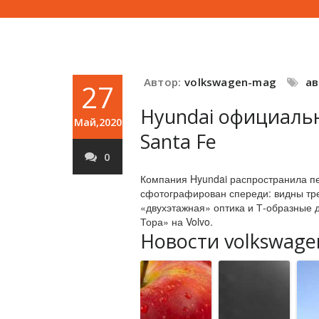
Автор:
volkswagen-mag
а
27
Hyundai официаль
Май,2020
Santa Fe
0
Компания Hyundai распространила пе
сфотографирован спереди: видны тр
«двухэтажная» оптика и Т-образные
Тора» на Volvo.
Новости volkswage