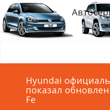
Автосер
Hyundai официал
показал обновлен
Fe