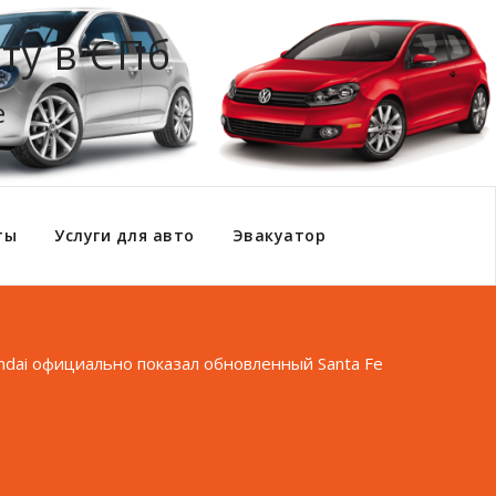
ту в СПб
е
ты
Услуги для авто
Эвакуатор
ndai официально показал обновленный Santa Fe