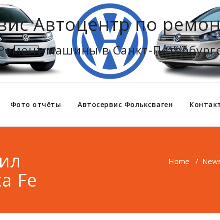
вис Автоцентр по ремон
Ремонт машины в Санкт-Петербург
Фото отчёты
Автосервис Фольксваген
Контак
тил
Home
/
New
a Fe