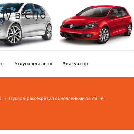
ту в СПб
е
ты
Услуги для авто
Эвакуатор
s
/
Hyundai рассекретил обновленный Santa Fe