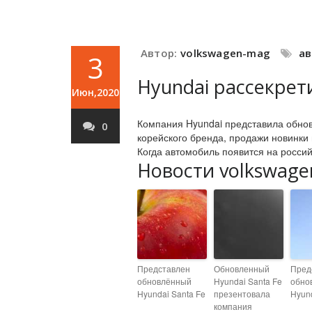
Автор:
volkswagen-mag
а
3
Hyundai рассекрет
Июн,2020
Компания Hyundai представила обнов
0
корейского бренда, продажи новинки
Когда автомобиль появится на россий
Новости volkswage
Представлен
Обновленный
Пред
обновлённый
Hyundai Santa Fe
обно
Hyundai Santa Fe
презентовала
Hyund
компания