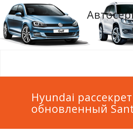
Автосер
Hyundai рассекре
обновленный Sant