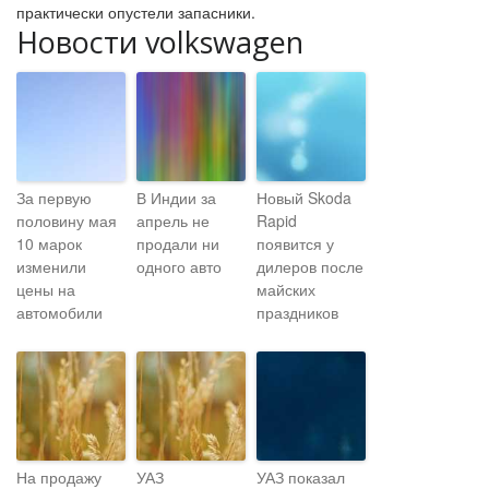
практически опустели запасники.
Новости volkswagen
За первую
В Индии за
Новый Skoda
половину мая
апрель не
Rapid
10 марок
продали ни
появится у
изменили
одного авто
дилеров после
цены на
майских
автомобили
праздников
На продажу
УАЗ
УАЗ показал