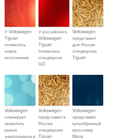
У Volkswagen
У российского
Volkswagen
Tiguan
Volkswagen
представил
появилось
Tiguan
для России
новое
появилась
спецверсию
исполнение
спецверсия
Tiguan
GO
Volkswagen
Volkswagen
Volkswagen
планирует
представил в
представил
захватить
России
купеобразный
рынок
спецверсию
кроссовер
электрокаров в
Tiguan
Nivus