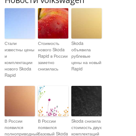
Стали
Стоимость
Skoda
известны цены
нового Skoda
объявила
и
Rapid в России
рублевые
комплектации
заметно
цены на новый
нового Skoda
снизилась
Rapid
Rapid
В России
В России
Skoda снизила
появился
появился
стоимость двух
полноприводный
базовый Skoda
комплектаций