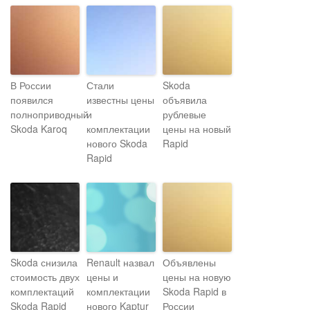
В России
Стали
Skoda
появился
известны цены
объявила
полноприводный
и
рублевые
Skoda Karoq
комплектации
цены на новый
нового Skoda
Rapid
Rapid
Skoda снизила
Renault назвал
Объявлены
стоимость двух
цены и
цены на новую
комплектаций
комплектации
Skoda Rapid в
Skoda Rapid
нового Kaptur
России