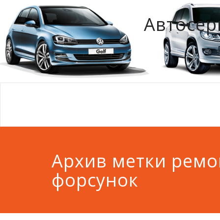
Автосер
Архив метки ремо
форсунок