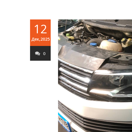
12
Дек,2025
0