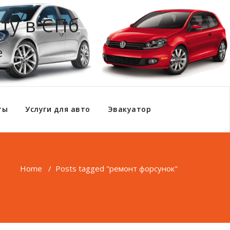
ту в СПб
е
ты
Услуги для авто
Эвакуатор
Home
/
Posts tagged "ремонт форсунок"