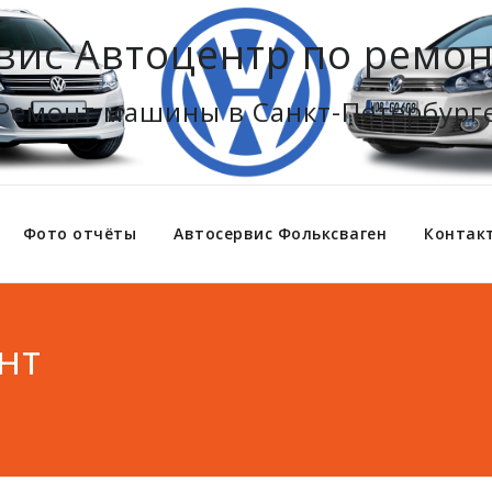
вис Автоцентр по ремон
Ремонт машины в Санкт-Петербург
Фото отчёты
Автосервис Фольксваген
Контак
нт