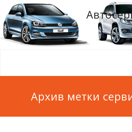
Автосер
Архив метки серв