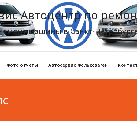
вис Автоцентр по ремон
Ремонт машины в Санкт-Петербург
Фото отчёты
Автосервис Фольксваген
Контак
ис