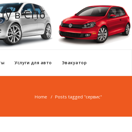
ту в СПб
е
ты
Услуги для авто
Эвакуатор
Home
/
Posts tagged "сервис"