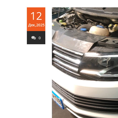
12
Дек,2025
0