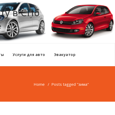
ту в СПб
е
ты
Услуги для авто
Эвакуатор
Home
/
Posts tagged "зима"